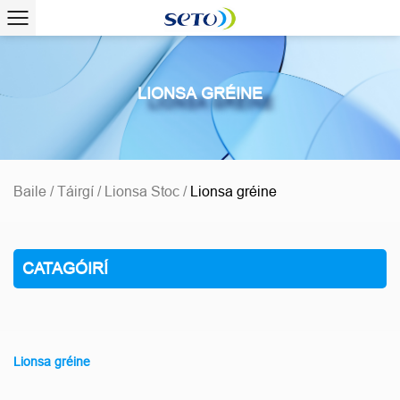
LIONSA GRÉINE
Baile
/
Táirgí
/
Lionsa Stoc
/
Lionsa gréine
CATAGÓIRÍ
Lionsa gréine