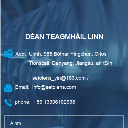
DÉAN TEAGMHÁIL LINN
Add:
Uimh. 988 Bóthar Yingchun, Crios
Tionscail, Danyang, Jiangsu, an tSín
setolens_yin@163.com
/
Email:
info@setolens.com
phone:
+86 13306102698