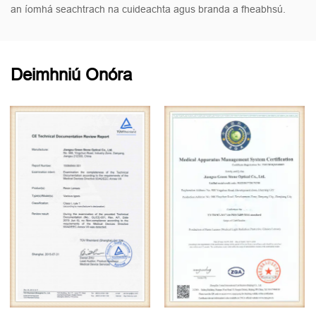
an íomhá seachtrach na cuideachta agus branda a fheabhsú.
Deimhniú Onóra