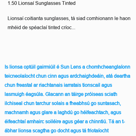
1.50 Lionsaí Sunglasses Tinted
Lionsaí coitianta sunglasses, tá siad comhionann le haon
mhéid de spéaclaí tinted críoc...
Is lionsa optúil gairmiúil é Sun Lens a chomhcheanglaíonn
teicneolaíocht chun cinn agus ardchaighdeáin, atá deartha
chun freastal ar riachtanais iarratais tionscail agus
lasmuigh éagsúla. Glacann an táirge próiseas sciath
ilchiseal chun tarchur solais a fheabhsú go suntasach,
machnamh agus glare a laghdú go héifeachtach, agus
éifeachtaí amhairc soiléire agus géar a chinntiú. Tá an t-
ábhar lionsa scagtha go docht agus tá friotaíocht