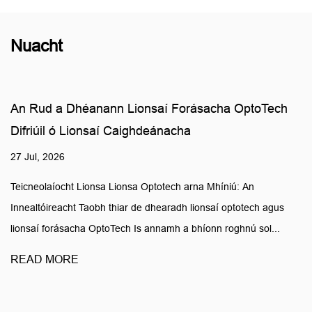
Nuacht
cha OptoTech
Cé acu is fearr, lionsaí défhócacha n
20 Jul, 2026
Léargas ar Dhéantúsaíocht Optúil Lionsa Défh
Innealtóireachta le haghaidh Ceartúchán Dé-C
híniú: An
táirgí lionsaí défhocacha fós ar cheann d...
aí optotech agus
n roghnú sol...
READ MORE