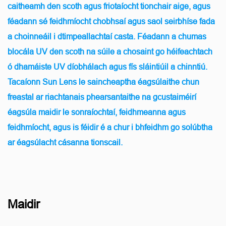
caitheamh den scoth agus friotaíocht tionchair aige, agus
féadann sé feidhmíocht chobhsaí agus saol seirbhíse fada
a choinneáil i dtimpeallachtaí casta. Féadann a chumas
blocála UV den scoth na súile a chosaint go héifeachtach
ó dhamáiste UV díobhálach agus fís sláintiúil a chinntiú.
Tacaíonn Sun Lens le saincheaptha éagsúlaithe chun
freastal ar riachtanais phearsantaithe na gcustaiméirí
éagsúla maidir le sonraíochtaí, feidhmeanna agus
feidhmíocht, agus is féidir é a chur i bhfeidhm go solúbtha
ar éagsúlacht cásanna tionscail.
Maidir