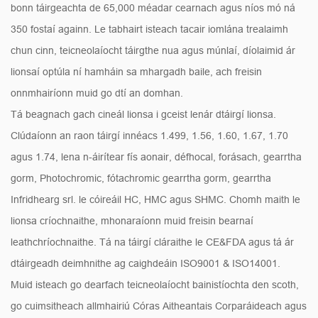
bonn táirgeachta de 65,000 méadar cearnach agus níos mó ná
350 fostaí againn. Le tabhairt isteach tacair iomlána trealaimh
chun cinn, teicneolaíocht táirgthe nua agus múnlaí, díolaimid ár
lionsaí optúla ní hamháin sa mhargadh baile, ach freisin
onnmhairíonn muid go dtí an domhan.
Tá beagnach gach cineál lionsa i gceist lenár dtáirgí lionsa.
Clúdaíonn an raon táirgí innéacs 1.499, 1.56, 1.60, 1.67, 1.70
agus 1.74, lena n-áirítear fís aonair, défhocal, forásach, gearrtha
gorm, Photochromic, fótachromic gearrtha gorm, gearrtha
Infridhearg srl. le cóireáil HC, HMC agus SHMC. Chomh maith le
lionsa críochnaithe, mhonaraíonn muid freisin bearnaí
leathchríochnaithe. Tá na táirgí cláraithe le CE&FDA agus tá ár
dtáirgeadh deimhnithe ag caighdeáin ISO9001 & ISO14001.
Muid isteach go dearfach teicneolaíocht bainistíochta den scoth,
go cuimsitheach allmhairiú Córas Aitheantais Corparáideach agus