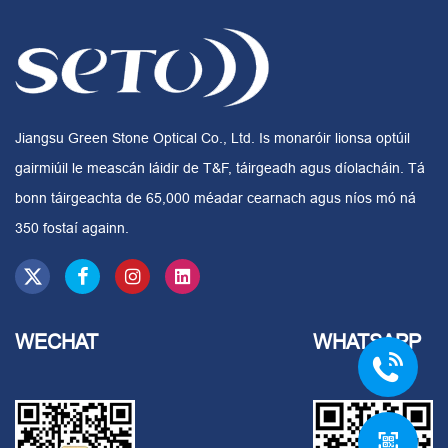
Jiangsu Green Stone Optical Co., Ltd. Is monaróir lionsa optúil
gairmiúil le meascán láidir de T&F, táirgeadh agus díolacháin. Tá
bonn táirgeachta de 65,000 méadar cearnach agus níos mó ná
350 fostaí againn.
WECHAT
WHATSAPP